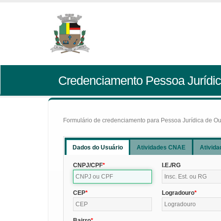
Credenciamento Pessoa Jurídic
Formulário de credenciamento para Pessoa Jurídica de Outr
Dados do Usuário
Atividades CNAE
Ativida
CNPJ/CPF
I.E./RG
CEP
Logradouro
Bairro