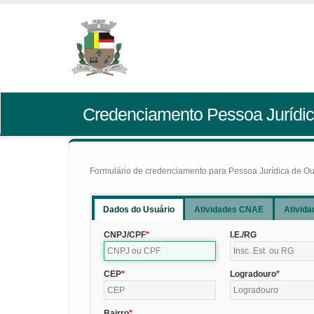
Credenciamento Pessoa Jurídic
Formulário de credenciamento para Pessoa Jurídica de Outr
Dados do Usuário
Atividades CNAE
Ativida
CNPJ/CPF
I.E./RG
CEP
Logradouro
Bairro