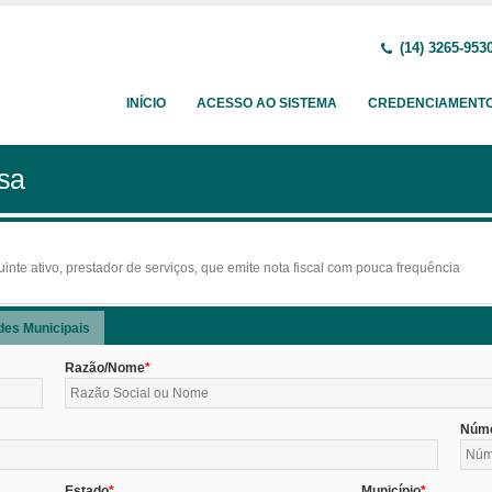
(14) 3265-953
INÍCIO
ACESSO AO SISTEMA
CREDENCIAMENT
sa
nte ativo, prestador de serviços, que emite nota fiscal com pouca frequência
des Municipais
Razão/Nome
Núm
Estado
Município