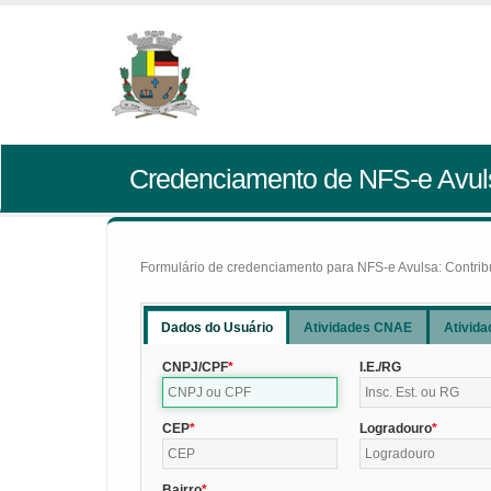
Credenciamento de NFS-e Avul
Formulário de credenciamento para NFS-e Avulsa: Contribui
Dados do Usuário
Atividades CNAE
Ativida
CNPJ/CPF
I.E./RG
CEP
Logradouro
Bairro