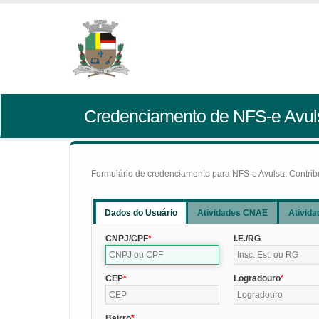
Credenciamento de NFS-e Avul
Formulário de credenciamento para NFS-e Avulsa: Contribui
Dados do Usuário
Atividades CNAE
Ativida
CNPJ/CPF
I.E./RG
CEP
Logradouro
Bairro