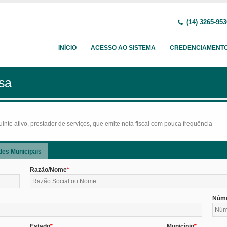
(14) 3265-953
INÍCIO
ACESSO AO SISTEMA
CREDENCIAMENT
sa
nte ativo, prestador de serviços, que emite nota fiscal com pouca frequência
des Municipais
Razão/Nome
Núm
Estado
Município