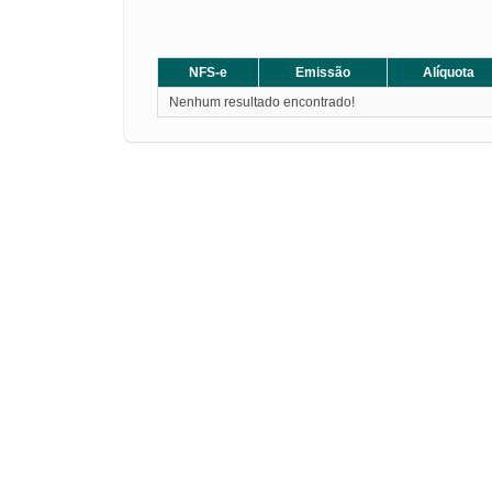
NFS-e
Emissão
Alíquota
Nenhum resultado encontrado!