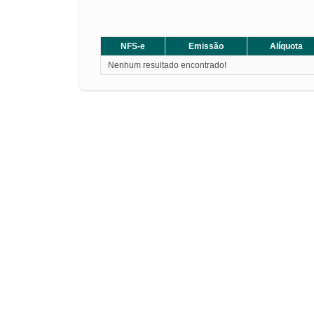
NFS-e
Emissão
Alíquota
Nenhum resultado encontrado!