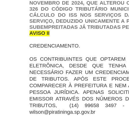
NOVEMBRO DE 2024, QUE ALTEROU O
326 DO CÓDIGO TRIBUTÁRIO MUNICIP
CÁLCULO DO ISS NOS SERVIÇOS D
SERVIÇO, DEDUZIDO UNICAMENTE A
SUBEMPREITADAS JÁ TRIBUTADAS PE
AVISO II
CREDENCIAMENTO.
OS CONTRIBUINTES QUE OPTAREM 
ELETRÔNICA, DESDE QUE TENHA 
NECESSÁRIO FAZER UM CREDENCIA
DE TRIBUTOS. APÓS ESTE PROC
COMPARECER À PREFEITURA E NEM
PESSOA JURÍDICA. APENAS SOLIC
EMISSOR ATRAVÉS DOS NÚMEROS DE 
TRIBUTOS, (14) 99658 3497 -
wilson@piratininga.sp.gov.br