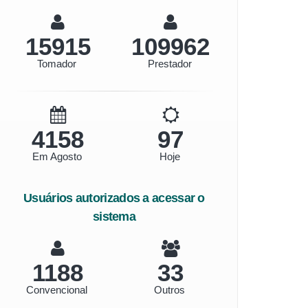
17825
123157
Tomador
Prestador
4656
108
Em Agosto
Hoje
Usuários autorizados a acessar o
sistema
1330
36
Convencional
Outros